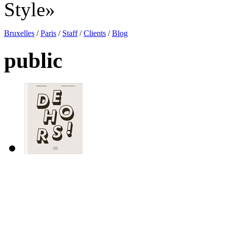
Style»
Bruxelles
/
Paris
/
Staff
/
Clients
/
Blog
public