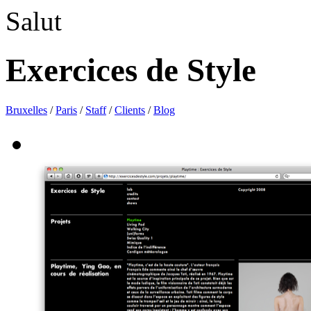
Salut
Exercices de Style
Bruxelles
/
Paris
/
Staff
/
Clients
/
Blog