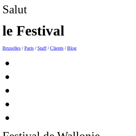
Salut
le Festival
Bruxelles
/
Paris
/
Staff
/
Clients
/
Blog
Festival de Wallonie