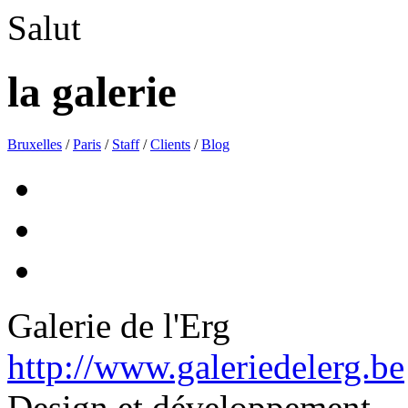
Salut
la galerie
Bruxelles
/
Paris
/
Staff
/
Clients
/
Blog
Galerie de l'Erg
http://www.galeriedelerg.be
Design et développement