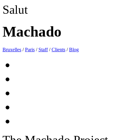
Salut
Machado
Bruxelles
/
Paris
/
Staff
/
Clients
/
Blog
The Machado Project