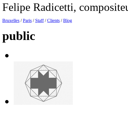
Felipe Radicetti, compositeu
Bruxelles
/
Paris
/
Staff
/
Clients
/
Blog
public